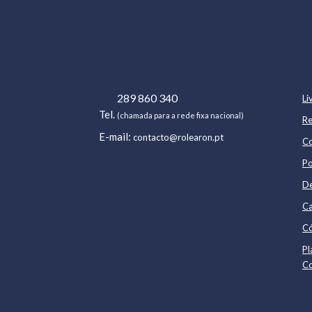
289 860 340
Li
Tel.
(chamada para a rede fixa nacional)
Re
E-mail:
contacto@rolearon.pt
Co
Po
De
Ca
Có
Pl
C