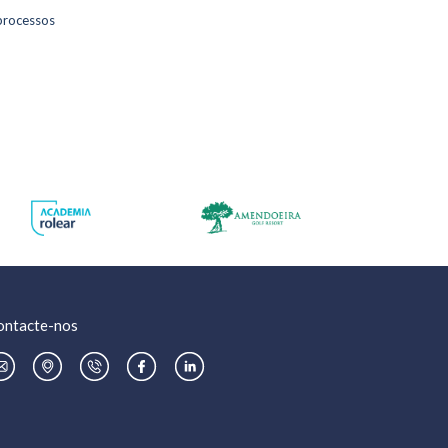
 processos
fixa
.pt
ontacte-nos