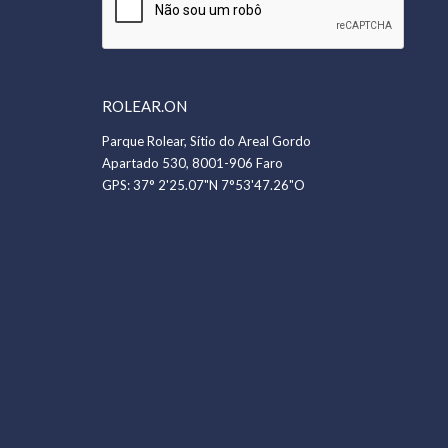
ROLEAR.ON
Parque Rolear, Sítio do Areal Gordo
Apartado 530, 8001-906 Faro
GPS:
37° 2'25.07"N 7°53'47.26"O