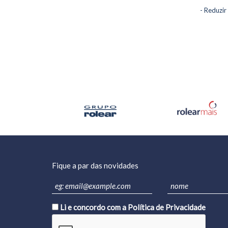
- Constru
- Reduzir
- Eletric
- Energi
- Mecân
- AVAC
- Gestão
- Manute
- Quadro
Qualida
Fique a par das novidades
Li e concordo com a
Política de Privacidade