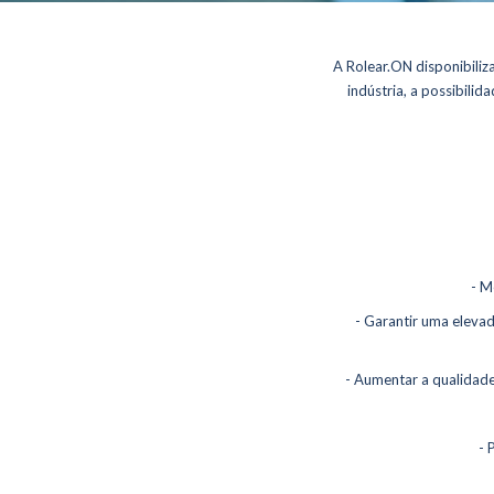
A Rolear.ON disponibiliz
indústria, a possibili
- M
- Garantir uma elevad
Home
- Aumentar a qualidade
A Rolea
- 
Serviço
- Empreit