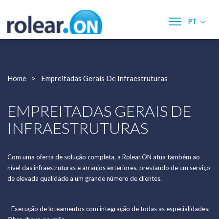
PT
Home
A Rolear.ON
Home
Empreitadas Gerais De Infraestruturas
Serviços
- Empreitadas Gerais de Infraestruturas
EMPREITADAS GERAIS DE
- Construção Civil (Edifícios & Remodelações)
INFRAESTRUTURAS
- Eletricidade
- Energias Renováveis
- Mecânica e Bombagem
Com uma oferta de solução completa, a Rolear.ON atua também ao
- AVAC
nível das infraestruturas e arranjos exteriores, prestando de um serviço
- Gestão Técnica Centralizada e Domótica
de elevada qualidade a um grande número de clientes.
- Manutenção & Assistência Técnica
- Quadros Elétricos e Automação Industrial
- Execução de loteamentos com integração de todas as especialidades;
Qualidade, Ambiente e Segurança