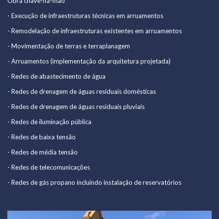
Obra chave-na-mão
Certificações
- Execução de infraestruturas técnicas em arruamentos
- Remodelação de infraestruturas existentes em arruamentos
Portfolio
- Movimentação de terras e terraplanagem
Notícias
- Arruamentos (implementação da arquitetura projetada)
Contactos
- Redes de abastecimento de água
- Redes de drenagem de águas residuais domésticas
289 860 340
- Redes de drenagem de águas residuais pluviais
(chamada para a rede fixa nacional)
- Redes de iluminação pública
contacto@rolearon.pt
- Redes de baixa tensão
- Redes de média tensão
- Redes de telecomunicações
- Redes de gás propano incluindo instalação de reservatórios