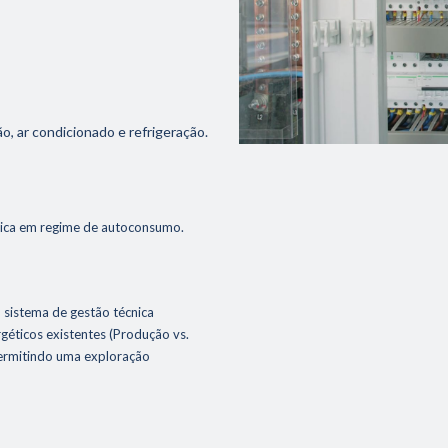
o, ar condicionado e refrigeração.
trica em regime de autoconsumo.
Certificações
 sistema de gestão técnica
r.ON
Portfolio
géticos existentes (Produção vs.
permitindo uma exploração
s
Notícias
adas Gerais de Infraestruturas
Contactos
ção Civil (Edifícios & Remodelações)
idade