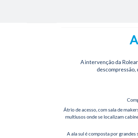
- Energi
- Mecân
- AVAC
- Gestão
- Manute
A
- Quadro
Qualida
A intervenção da Rolear
descompressão, d
Compo
Átrio de acesso, com sala de maker
multiusos onde se localizam cabine
A ala sul é composta por grandes 