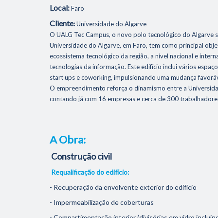
Local:
Faro
Cliente
:
Universidade do Algarve
O UALG Tec Campus, o novo polo tecnológico do Algarve 
Universidade do Algarve, em Faro, tem como principal obj
ecossistema tecnológico da região, a nível nacional e intern
tecnologias da informação. Este edifício inclui vários espaç
start ups e coworking, impulsionando uma mudança favoráv
O empreendimento reforça o dinamismo entre a Universida
contando já com 16 empresas e cerca de 300 trabalhadore
A Obra:
Construção civil
Requalificação do edifício:
- Recuperação da envolvente exterior do edifício
- Impermeabilização de coberturas
- Compartimentação interior (divisórias em vidro inclui