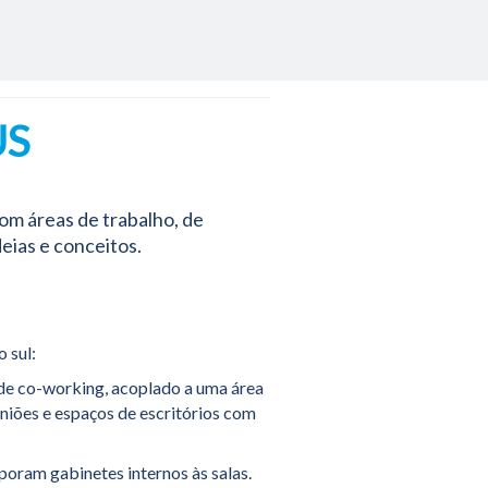
fixa
.pt
US
om áreas de trabalho, de
eias e conceitos.
o sul:
 de co-working, acoplado a uma área
uniões e espaços de escritórios com
poram gabinetes internos às salas.