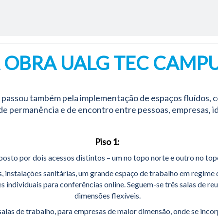
as Renováveis
289 860 340
ica e Bombagem
(chamada para a rede 
nacional)
 Técnica Centralizada e Domótica
contacto@rolearon
nção & Assistência Técnica
 OBRA UALG TEC CAMP
s Elétricos e Automação Industrial
de, Ambiente e Segurança
 passou também pela implementação de espaços fluídos, c
e permanência e de encontro entre pessoas, empresas, id
Piso 1:
sto por dois acessos distintos – um no topo norte e outro no top
s, instalações sanitárias, um grande espaço de trabalho em regime
s individuais para conferências online. Seguem-se três salas de re
dimensões flexíveis.
salas de trabalho, para empresas de maior dimensão, onde se incor